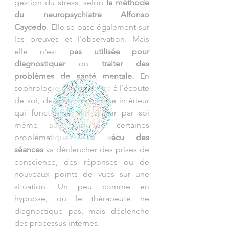
gestion du stress, selon 
la méthode 
du neuropsychiatre Alfonso 
Caycedo
. Elle se base également sur 
les preuves et l'observation. Mais 
elle n'est 
pas utilisée pour 
diagnostiquer
 ou 
traiter des 
problèmes de santé mentale. 
En
sophrologie il s'agit d'être à l'écoute 
de soi, de créer un espace intérieur 
qui fonctionne afin d'aller par soi 
même au delà de certaines 
problématiques. 
Le vécu des 
séances
 va déclencher des prises de 
conscience, des réponses ou de 
nouveaux points de vues sur une 
situation. Un peu comme en 
hypnose, où le thérapeute ne 
diagnostique pas, mais déclenche 
des processus internes.