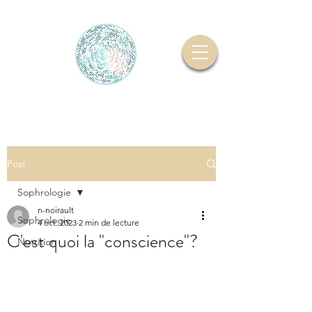
Post
Sophrologie
n-noirault
Sophrologie
4 oct. 2023
2 min de lecture
C'est quoi la "conscience"?
Nutrition