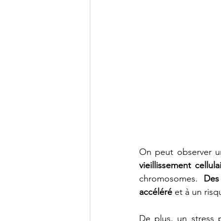
On peut observer u
vieillissement cellula
chromosomes. 
Des 
accéléré 
et à un risq
De plus, un stress 