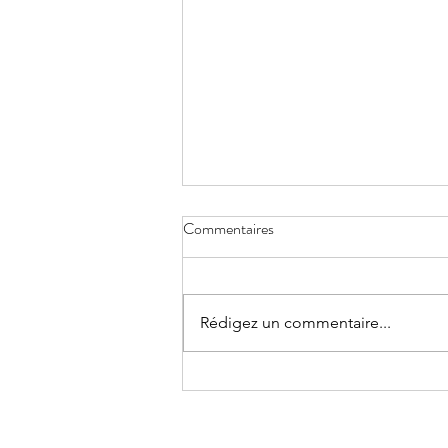
Commentaires
Rédigez un commentaire...
Pourquoi nous pensons tout le
temps?