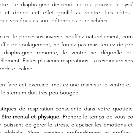
entre. Le diaphragme descend, ce qui pousse le systèm
 et donne cet effet gonflé au ventre. Les côtes s'
 que vos épaules sont détendues et relâchées. 
 c'est le processus inverse, soufflez naturellement, c
ouffle de soulagement, ne forcez pas mais tentez de pro
Le diaphragme remonte, le ventre se dégonfle et
llement. Faites plusieurs respirations. La respiration ser
onde et calme.
en faire cet exercice, mettez une main sur le ventre et 
 le sternum doit très peu bougée. 
-être mental et physique
. Prendre le temps de vous co
 puissant de gérer le stress, d'apaiser les émotions e
é globale. Alors, respirez profondément et profite