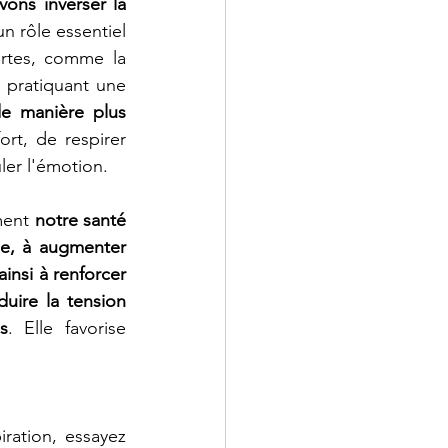
ons inverser la 
n rôle essentiel 
rtes, comme la 
n pratiquant une 
e manière plus 
rt, de respirer 
ler l'émotion. 
ment 
notre santé 
ne, à augmenter 
insi à renforcer 
duire la tension 
s
. Elle favorise 
iration, essayez 