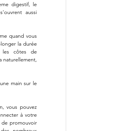
e digestif, le 
ouvrent aussi 
omme quand vous 
longer la durée 
 les côtes de 
a naturellement, 
une main sur le 
En intégrant ces pratiques de respiration consciente dans votre quotidien, vous pouvez 
nnecter à votre 
t de promouvoir 
z des nombreux 