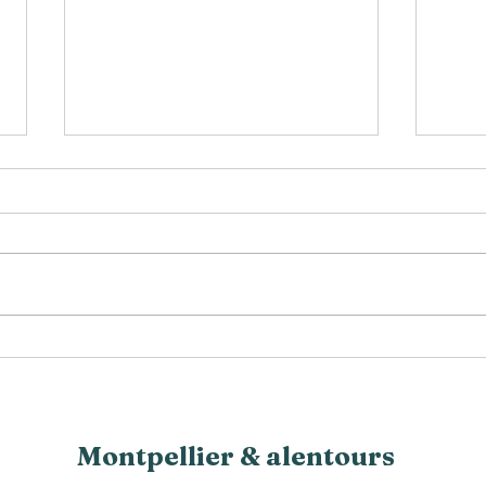
Compr
Miel, sirop d'agave, sirop d'érable,
sucre de bouleau...
Montpellier & alentours