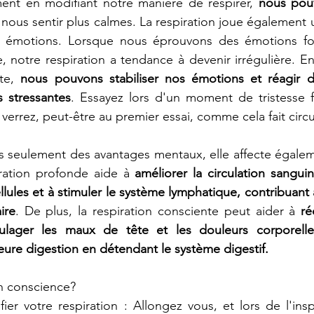
ment en modifiant notre manière de respirer, 
nous pouv
 nous sentir plus calmes. La respiration joue également u
s émotions. Lorsque nous éprouvons des émotions fo
e, notre respiration a tendance à devenir irrégulière. E
te, 
nous pouvons stabiliser nos émotions et réagir d
s stressantes
. Essayez lors d'un moment de tristesse fo
errez, peut-être au premier essai, comme cela fait circu
as seulement des avantages mentaux, elle affecte égale
ration profonde aide à 
améliorer la circulation sangui
lules et à stimuler le système lymphatique, contribuant a
ire
. De plus, la respiration consciente peut aider à 
ré
ulager les maux de tête et les douleurs corporelle
eure digestion en détendant le système digestif.
n conscience?
fier votre respiration : Allongez vous, et lors de l'insp