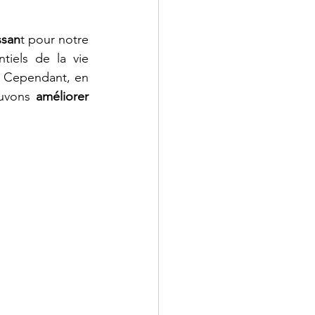
ssan
t pour notre 
iels de la vie 
 Cependant, en 
uvons 
améliorer 