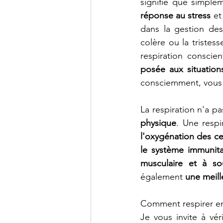
signifie que simple
réponse au stress 
et
dans la gestion de
colère ou la tristess
respiration conscien
posée aux situation
consciemment, vous v
La respiration n'a p
physique
. Une respi
l'oxygénation des cel
le système immunita
musculaire et à so
également 
une meill
Comment respirer e
Je vous invite à véri